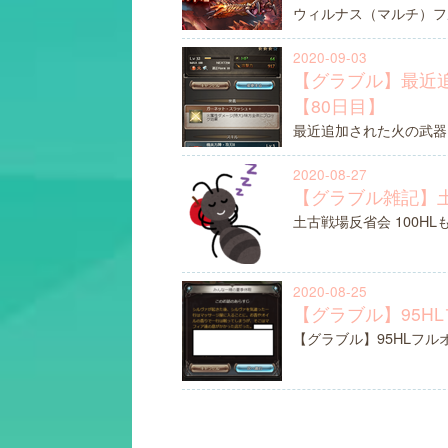
ウィルナス（マルチ）フ
2020-09-03
【グラブル】最近追
【80日目】
最近追加された火の武器
2020-08-27
【グラブル雑記】
土古戦場反省会 100HL
2020-08-25
【グラブル】95H
【グラブル】95HLフルオ