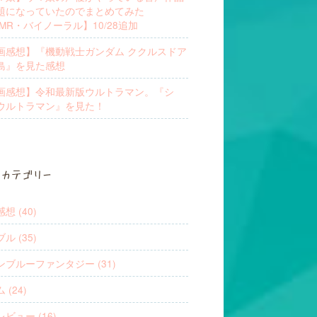
題になっていたのでまとめてみた
SMR・バイノーラル】10/28追加
画感想】『機動戦士ガンダム ククルスドア
島』を見た感想
画感想】令和最新版ウルトラマン。『シ
ウルトラマン』を見た！
カテゴリー
想 (40)
ル (35)
ンブルーファンタジー (31)
 (24)
ビュー (16)