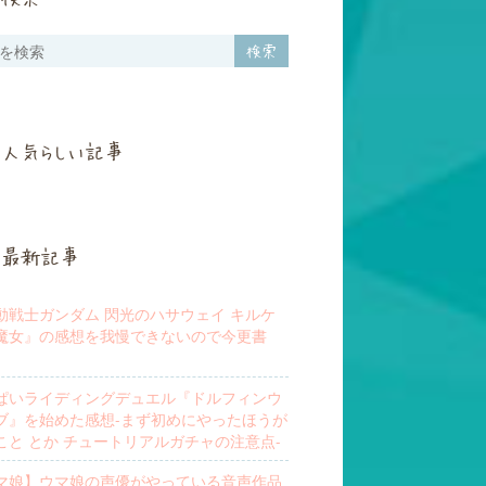
人気らしい記事
最新記事
動戦士ガンダム 閃光のハサウェイ キルケ
魔女』の感想を我慢できないので今更書
ぱいライディングデュエル『ドルフィンウ
ブ』を始めた感想-まず初めにやったほうが
こと とか チュートリアルガチャの注意点-
マ娘】ウマ娘の声優がやっている音声作品