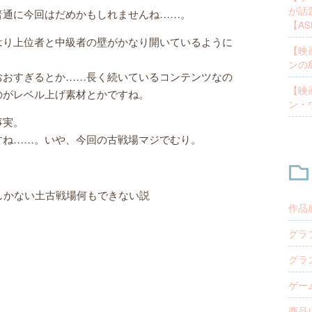
が話
普通に今回はだめかもしれませんね……。
【A
はり上位者と中級者の壁がかなり開いているように
【映
ンの
おおすぎるとか……長く続いているコンテンツなの
【映
のがレベル上げ素材とかですね。
ン・
事実。
すね……。いや、今回の古戦場マジでむり。
しかない土古戦場何もできない説
作品感
グラブ
グラ
ゲーム
商品レ