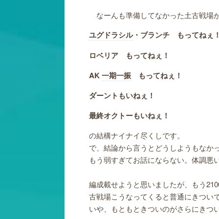
なーんも準備してなかった土古戦場が
ユグドラシル
・ブランチ もってねぇ
ロベリア もってねぇ！
AK
一期一振
もってねぇ！
ダーントもいねぇ！
最終オクトーもいねぇ！
の結構ナイナイ尽くしです。
で、結論から言うとどうしようもなか
もう弱すぎてお話にならない。体調悪
編成載せようと思いましたが、もう21
古戦場こうなってくると普通にきつい
いや、もともときついのがさらにきつ