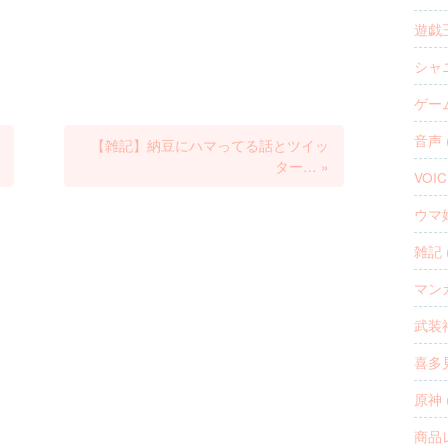
遊戯王
シャニ
ゲーム
音声 (
【雑記】納豆にハマってる話とツイッ
ター…
»
VOIC
ウマ娘
雑記 (
マンガ
武装神
喜多見
原神 (
商品レ