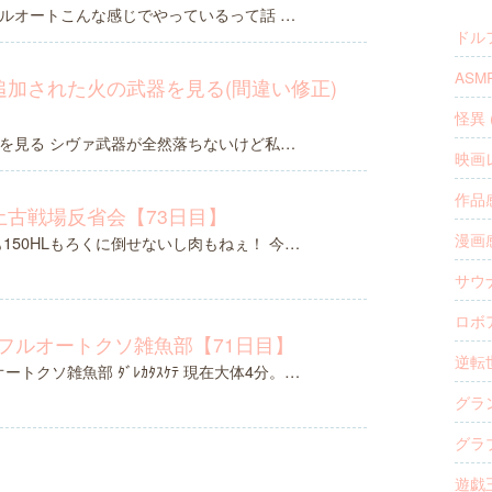
ルオートこんな感じでやっているって話 …
ドル
ASM
加された火の武器を見る(間違い修正)
怪異 (
を見る シヴァ武器が全然落ちないけど私…
映画レ
作品感
土古戦場反省会【73日目】
漫画感
も150HLもろくに倒せないし肉もねぇ！ 今…
サウナ
ロボア
Lフルオートクソ雑魚部【71日目】
逆転
ートクソ雑魚部 ﾀﾞﾚｶﾀｽｹﾃ 現在大体4分。…
グラ
グラブ
遊戯王