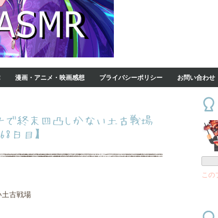
R
漫画・アニメ・映画感想
プライバシーポリシー
お問い合わせ
グナで終末四凸しかない土古戦場
68日目】
この
い土古戦場