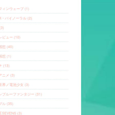
フィンウェーブ (1)
R・バイノーラル (2)
3)
ビュー (10)
想 (40)
想 (1)
 (13)
ニメ (3)
世界ノ電池少女 (3)
ンブルーファンタジー (31)
ル (35)
SEVENS (3)