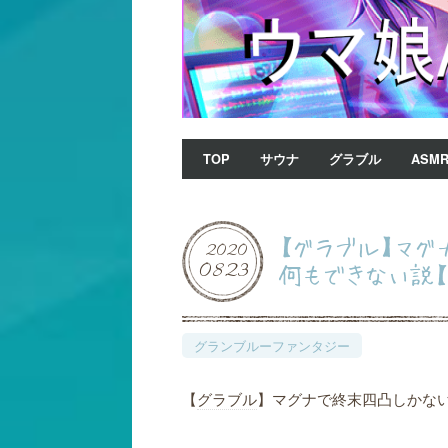
TOP
サウナ
グラブル
ASM
【グラブル】マ
2020
08
23
何もできない説【
グランブルーファンタジー
【
グラブル
】マグナで終末四凸しかな