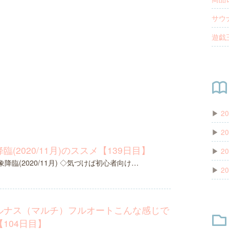
サウナ
遊戯王
▶
20
▶
20
(2020/11月)のススメ【139日目】
▶
20
 四象降臨(2020/11月) ◇気づけば初心者向け…
▶
20
ルナス（マルチ）フルオートこんな感じで
104日目】