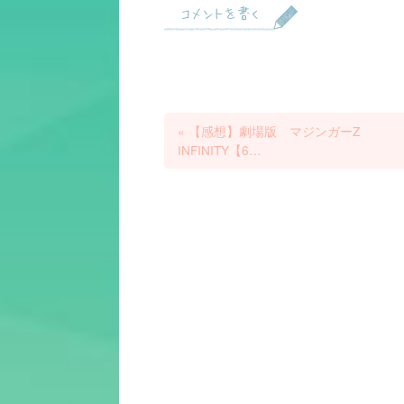
コメントを書く
«
【感想】劇場版 マジンガーZ
INFINITY【6…