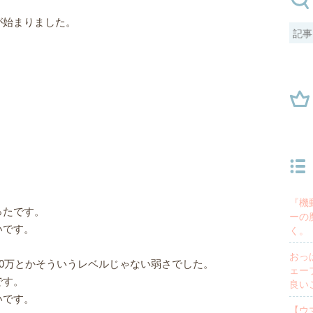
始まりました。
！
『機
ったです。
ーの
いです。
く。
おっ
00万とかそういうレベルじゃない弱さでした。
ェー
です。
良い
いです。
【ウ